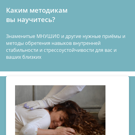
Каким методикам
вы научитесь?
Знаменитые МНУШИ© и другие нужные приёмы и
методы обретения навыков внутренней
стабильности и стрессоустойчивости для вас и
ваших близких